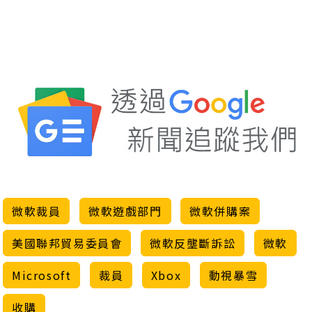
微軟裁員
微軟遊戲部門
微軟併購案
美國聯邦貿易委員會
微軟反壟斷訴訟
微軟
Microsoft
裁員
Xbox
動視暴雪
收購