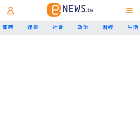
即時
娛樂
社會
政治
財經
生活