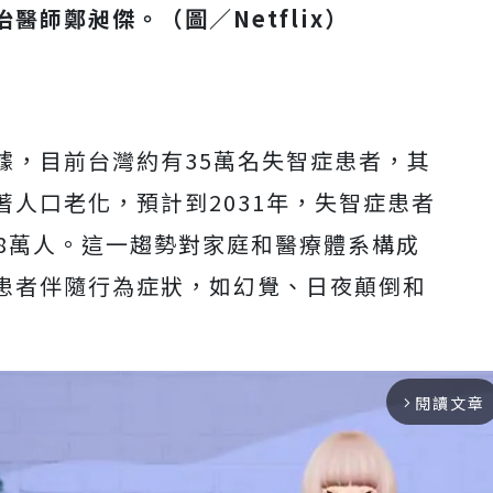
醫師鄭昶傑。（圖／Netflix）
據，目前台灣約有35萬名失智症患者，其
人口老化，預計到2031年，失智症患者
近68萬人。這一趨勢對家庭和醫療體系構成
患者伴隨行為症狀，如幻覺、日夜顛倒和
閱讀文章
arrow_forward_ios