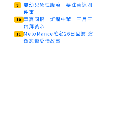
嬰幼兒急性腹瀉 要注意這四
9
件事
華夏同根 燦爛中華 三月三
10
齊拜黃帝
MeloMance確定26日回歸 演
11
繹悲傷愛情故事