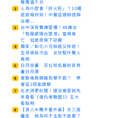
餐價值千元
人為什麼會「肝火旺」？10種
2
症狀報你知！中醫這樣辯證與
治療...
台中深夜驚傳墜樓！48歲女
3
「租屋處陽台墜落」當場身
亡 尪連夜南下認屍
獨家／彰化小兄妹癌父猝逝！
4
生母挨批冷血 女兒駁斥驚人
真相
日月談畫 百位知名藝術家齊
5
畫日月潭
運動後肩膀痛到舉不起？ 學
6
會這2招能緩解
比史詩更壯闊！還沒複習就先
7
來看看《復仇者聯盟3》五大
看點吧
【浪人木雕手番外篇】夫三度
8
離家 她為何不生氣不放棄？