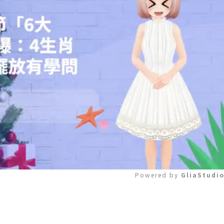
Powered by 
GliaStudi
Mute