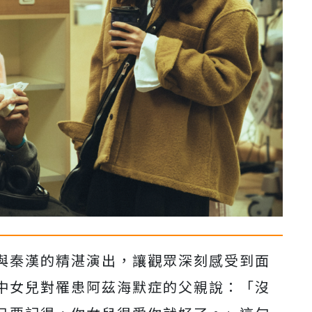
與秦漢的精湛演出，讓觀眾深刻感受到面
中女兒對罹患阿茲海默症的父親說：「沒