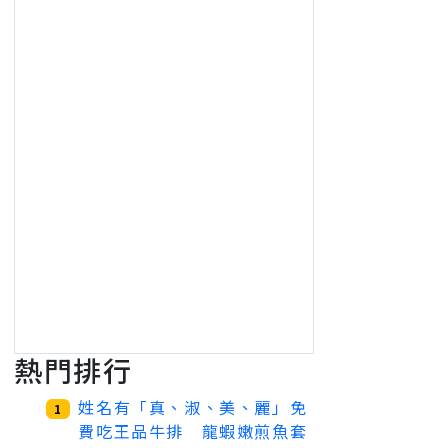
熱門排行
姓名有「真、淑、美、麗」免
1
費吃王品牛排 龍蝦嫩煎魚套