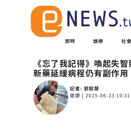
即時
娛樂
社
《忘了我記得》喚起失
新藥延緩病程仍有副作用
記者:
郭懿慧
健康
|
2025-06-23 10:31