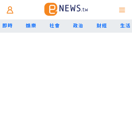
即時
娛樂
社會
政治
財經
生活