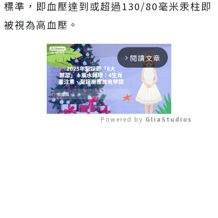
標準，即血壓達到或超過130/80毫米汞柱即
被視為高血壓。
閱讀文章
arrow_forward_ios
Powered by 
GliaStudios
Mute