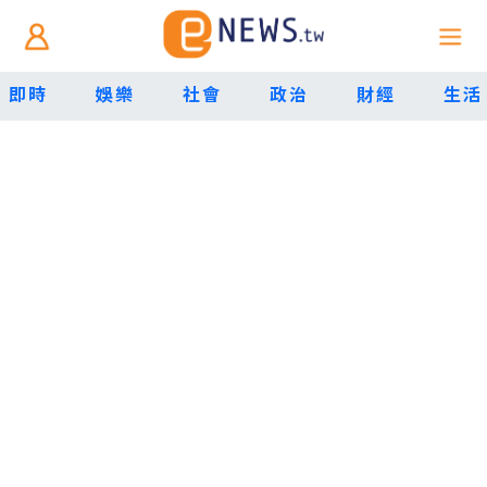
即時
娛樂
社會
政治
財經
生活