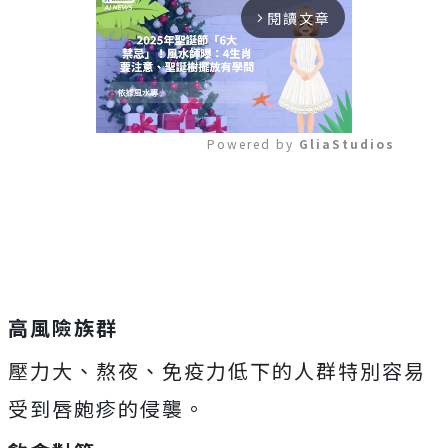
閱讀文章
arrow_forward_ios
Powered by 
GliaStudios
Mute
高風險族群
壓力大、熬夜、免疫力低下的人群特別容易
受到唇皰疹的侵襲。