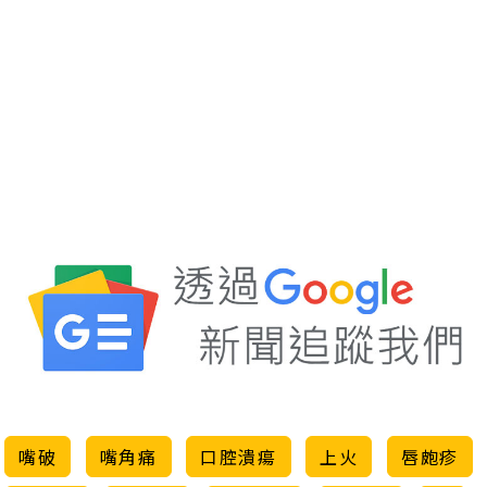
嘴破
嘴角痛
口腔潰瘍
上火
唇皰疹