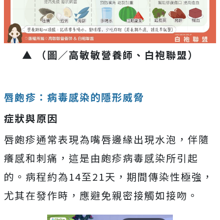
▲ （圖／高敏敏營養師、白袍聯盟）
唇皰疹：病毒感染的隱形威脅
症狀與原因
唇皰疹通常表現為嘴唇邊緣出現水泡，伴隨
癢感和刺痛，這是由皰疹病毒感染所引起
的。病程約為14至21天，期間傳染性極強，
尤其在發作時，應避免親密接觸如接吻。