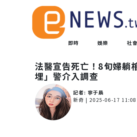
即時
娛樂
社
法醫宣告死亡！8旬婦躺
埋」警介入調查
記者:
寧于晨
新奇
|
2025-06-17 11:08