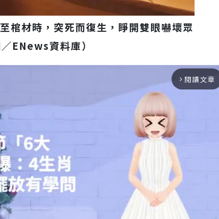
送至棺材時，突死而復生，睜開雙眼嚇壞眾
／ENews資料庫）
閱讀文章
arrow_forward_ios