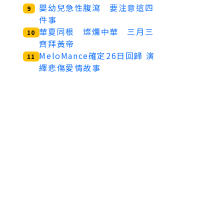
嬰幼兒急性腹瀉 要注意這四
9
件事
華夏同根 燦爛中華 三月三
10
齊拜黃帝
MeloMance確定26日回歸 演
11
繹悲傷愛情故事