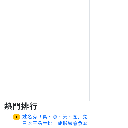
熱門排行
姓名有「真、淑、美、麗」免
1
費吃王品牛排 龍蝦嫩煎魚套