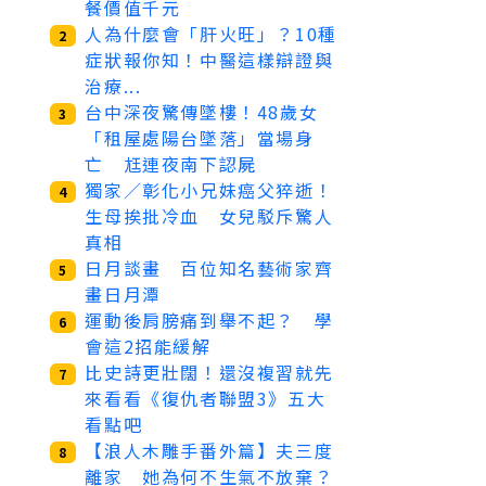
餐價值千元
人為什麼會「肝火旺」？10種
2
症狀報你知！中醫這樣辯證與
治療...
台中深夜驚傳墜樓！48歲女
3
「租屋處陽台墜落」當場身
亡 尪連夜南下認屍
獨家／彰化小兄妹癌父猝逝！
4
生母挨批冷血 女兒駁斥驚人
真相
日月談畫 百位知名藝術家齊
5
畫日月潭
運動後肩膀痛到舉不起？ 學
6
會這2招能緩解
比史詩更壯闊！還沒複習就先
7
來看看《復仇者聯盟3》五大
看點吧
【浪人木雕手番外篇】夫三度
8
離家 她為何不生氣不放棄？