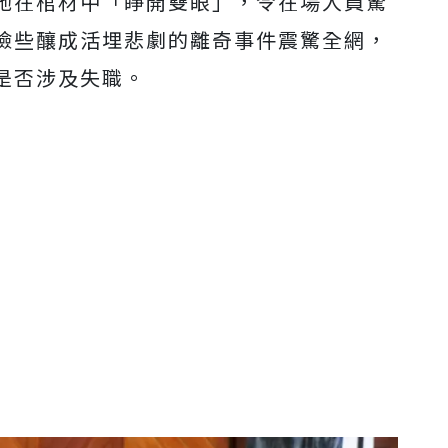
她在棺材中「睜開雙眼」，令在場人員驚
險些釀成活埋悲劇的離奇事件震驚全網，
是否涉及失職。