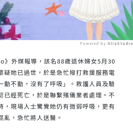
Powered by 
GliaStudi
etro》外媒報導，該名
88歲退休婦女5月30
Mute
懷疑她已過世，於是急忙撥打救援服務電
一動不動，沒有了呼吸」。救護人員及驗
認已經死亡，於是
聯繫殯儀業者處理。不
時，
現場人士驚覺她仍有微弱呼吸，更有
混亂，急忙將人送醫。