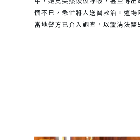
中，她竟突然恢復呼吸，甚至傳出
慌不已，急忙將人送醫救治。這場
當地警方已介入調查，以釐清法醫