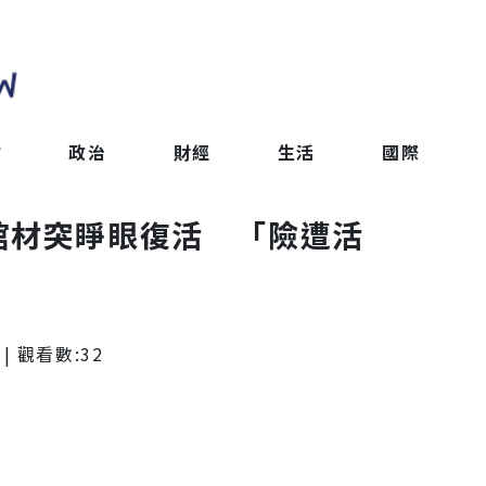
會
政治
財經
生活
國際
棺材突睜眼復活 「險遭活
| 觀看數:
32