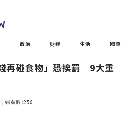
會
政治
財經
生活
國際
錢再碰食物」恐挨罰 9大重
| 觀看數:
256