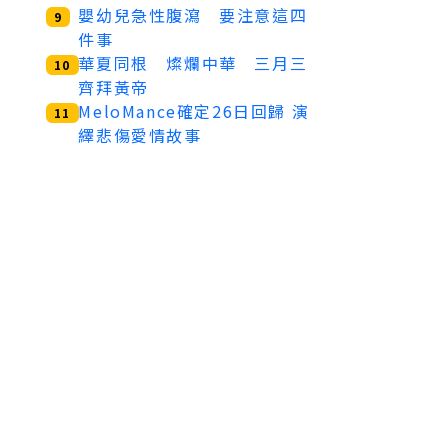
嬰幼兒急性腹瀉 要注意這四
9
件事
華夏同根 燦爛中華 三月三
10
齊拜黃帝
MeloMance確定26日回歸 演
11
繹悲傷愛情故事