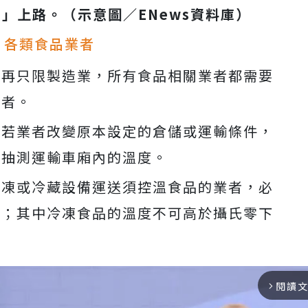
則」上路。
（示意圖／
ENews
資料庫）
、各類食品業者
不再只限製造業，所有食品相關業者都需要
業者。
：若業者改變原本設定的倉儲或運輸條件，
需抽測運輸車廂內的溫度。
冷凍或冷藏設備運送須控溫食品的業者，必
度；其中冷凍食品的溫度不可高於攝氏零下
閱讀
arrow_forward_ios