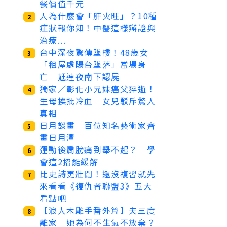
餐價值千元
人為什麼會「肝火旺」？10種
2
症狀報你知！中醫這樣辯證與
治療...
台中深夜驚傳墜樓！48歲女
3
「租屋處陽台墜落」當場身
亡 尪連夜南下認屍
獨家／彰化小兄妹癌父猝逝！
4
生母挨批冷血 女兒駁斥驚人
真相
日月談畫 百位知名藝術家齊
5
畫日月潭
運動後肩膀痛到舉不起？ 學
6
會這2招能緩解
比史詩更壯闊！還沒複習就先
7
來看看《復仇者聯盟3》五大
看點吧
【浪人木雕手番外篇】夫三度
8
離家 她為何不生氣不放棄？