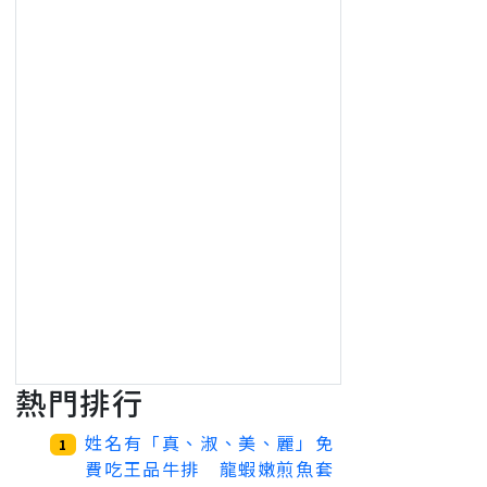
熱門排行
姓名有「真、淑、美、麗」免
1
費吃王品牛排 龍蝦嫩煎魚套