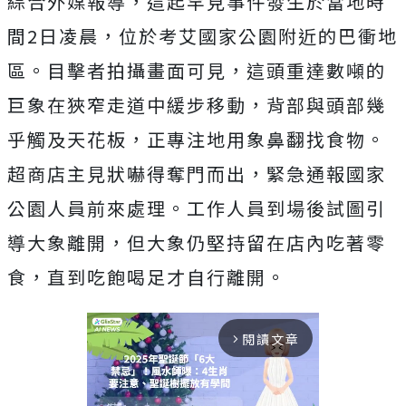
綜合外媒報導，這起罕見事件發生於當地時
間2日凌晨，位於考艾國家公園附近的巴衝地
區。目擊者拍攝畫面可見，這頭重達數噸的
巨象在狹窄走道中緩步移動，背部與頭部幾
乎觸及天花板，正專注地
用象鼻翻找食物。
超商店主見狀嚇得奪門而出，緊急通報國家
公園人員前來處理。工作人員到場後試圖引
導大象離開，但大象仍堅持留在店內吃著零
食，直到吃飽喝足才自行離開。
閱讀文章
arrow_forward_ios