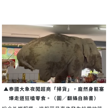
▲泰國大象夜闖超商「掃貨」，龐然身軀塞
爆走道狂嗑零食。（圖／翻攝自臉書）