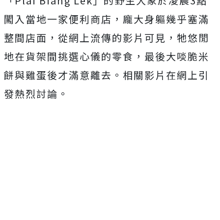
「Plai Biang Lek」的野生大象於凌晨3點
闖入當地一家便利商店，龐大身軀幾乎塞滿
整間店面，從網上流傳的影片可見，牠悠閒
地在貨架間挑選心儀的零食，最後大啖脆米
餅與雞蛋後才滿意離去。相關影片在網上引
發熱烈討論。