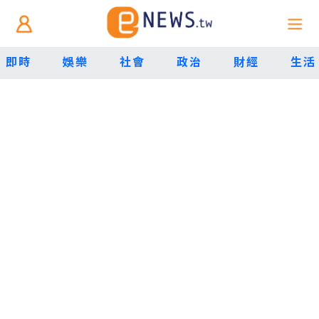
即時
娛樂
社會
政治
財經
生活