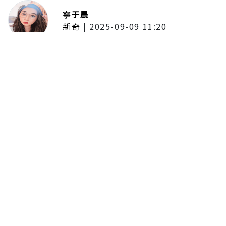
寧于晨
新奇
|
2025-09-09 11:20
東京陷蟑螂惡夢！美洲蟑螂體型
大、食量驚人 「單性繁殖」恐釀
全面爆發