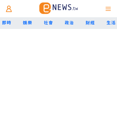
即時
娛樂
社會
政治
財經
生活