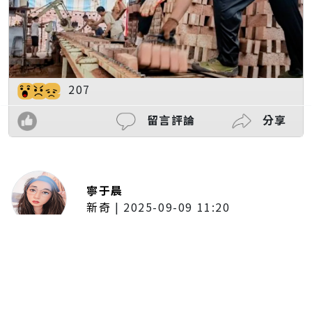
207
留言評論
分享
寧于晨
新奇
|
2025-09-09 11:20
東京陷蟑螂惡夢！美洲蟑螂體型
大、食量驚人 「單性繁殖」恐釀
全面爆發