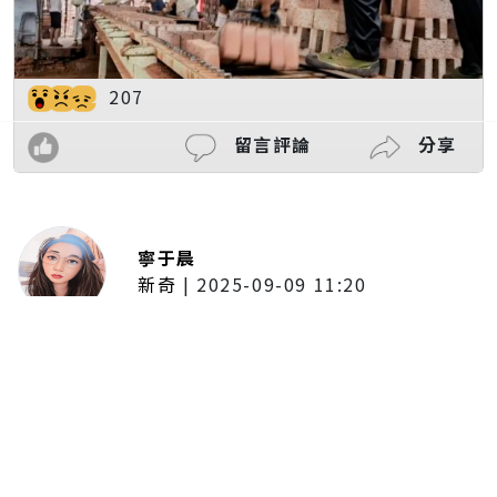
207
留言評論
分享
寧于晨
新奇
|
2025-09-09 11:20
東京陷蟑螂惡夢！美洲蟑螂體型
大、食量驚人 「單性繁殖」恐釀
全面爆發