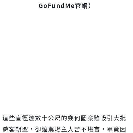
GoFundMe官網）
這些直徑達數十公尺的幾何圖案雖吸引大批
遊客朝聖，卻讓農場主人苦不堪言，畢竟因