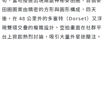
旬，當地接連出現兩處神秘麥田圈，首個麥
田圈圖案由精密的方形與圓形構成，四天
後，在 48 公里外的多塞特（Dorset）又浮
現雙環交疊的複雜設計。空拍畫面在社群平
台上掀起熱烈討論，吸引大量外星迷關注。