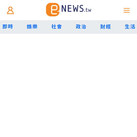
即時
娛樂
社會
政治
財經
生活