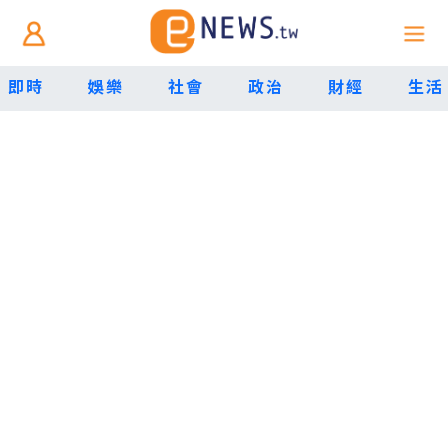
即時
娛樂
社會
政治
財經
生活