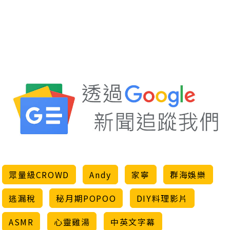
眾量級CROWD
Andy
家寧
群海娛樂
逃漏稅
秘月期POPOO
DIY料理影片
ASMR
心靈雞湯
中英文字幕