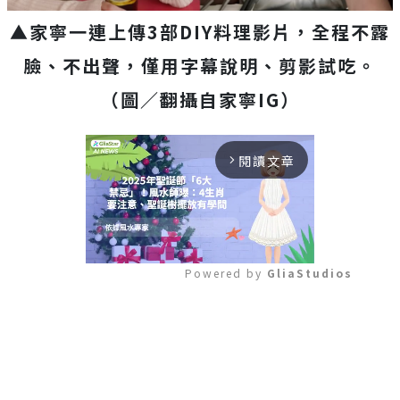
▲家寧一連上傳3部DIY料理影片，全程不露
臉、不出聲，僅用字幕說明、剪影試吃。
（圖／翻攝自家寧IG）
閱讀文章
arrow_forward_ios
Powered by 
GliaStudios
Mute