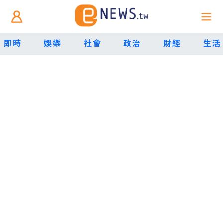
即時
娛樂
社會
政治
財經
生活