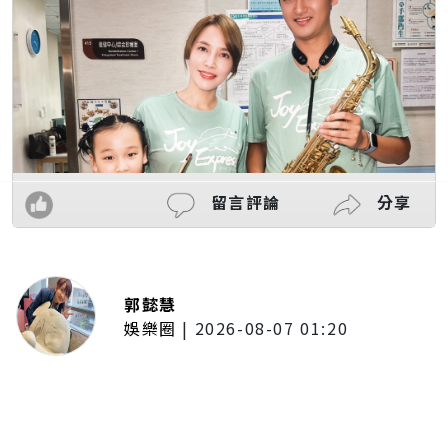
留言評論
分享
郭懿慧
娛樂圈
|
2026-08-07 01:20
啦啦隊的檸檬、李雅英、李晧禎體
驗水上芭蕾！變成三人打水 表情