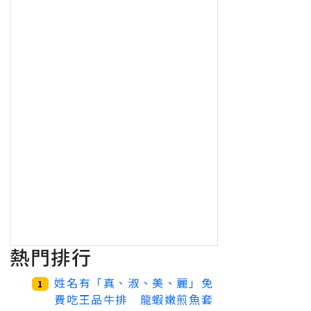
熱門排行
姓名有「真、淑、美、麗」免
1
費吃王品牛排 龍蝦嫩煎魚套