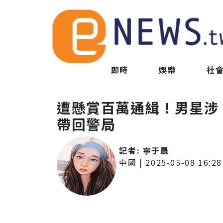
即時
娛樂
社
遭懸賞百萬通緝！男星涉
帶回警局
記者:
寧于晨
中國
|
2025-05-08 16:28