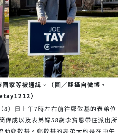
裂國家等被通緝。（圖／翻攝自微博、
etay1212）
（8）日上午7時左右前往鄭敬基的表弟位
簡偉成以及表弟婦58歲李寶恩帶往派出所
協助鄭敬基。鄭敬基的表弟大約是在中午