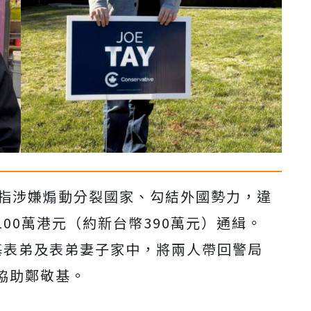
被指涉嫌煽動分裂國家、勾結外國勢力，違
00萬港元（約新台幣390萬元）通緝。
基表
弟及表弟妻子家中，將兩人帶回警局
協助鄭敬基。