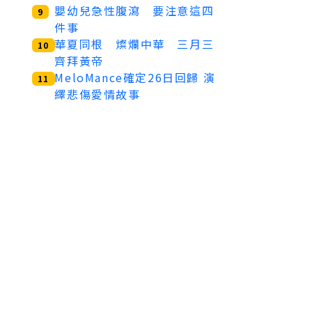
嬰幼兒急性腹瀉 要注意這四
9
件事
華夏同根 燦爛中華 三月三
10
齊拜黃帝
MeloMance確定26日回歸 演
11
繹悲傷愛情故事