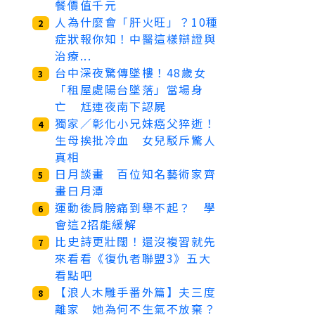
餐價值千元
人為什麼會「肝火旺」？10種
2
症狀報你知！中醫這樣辯證與
治療...
台中深夜驚傳墜樓！48歲女
3
「租屋處陽台墜落」當場身
亡 尪連夜南下認屍
獨家／彰化小兄妹癌父猝逝！
4
生母挨批冷血 女兒駁斥驚人
真相
日月談畫 百位知名藝術家齊
5
畫日月潭
運動後肩膀痛到舉不起？ 學
6
會這2招能緩解
比史詩更壯闊！還沒複習就先
7
來看看《復仇者聯盟3》五大
看點吧
【浪人木雕手番外篇】夫三度
8
離家 她為何不生氣不放棄？