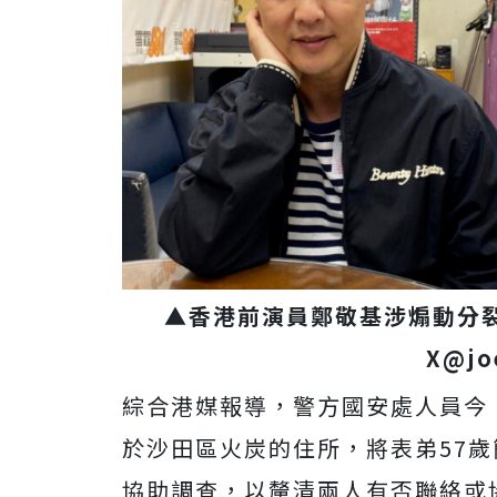
▲香港前演員鄭敬基涉煽動分
X@jo
綜合港媒報導，
警方國安處人員今
於沙田區火炭的住所，將表弟57歲
協助調查，以釐清兩人
有否聯絡或