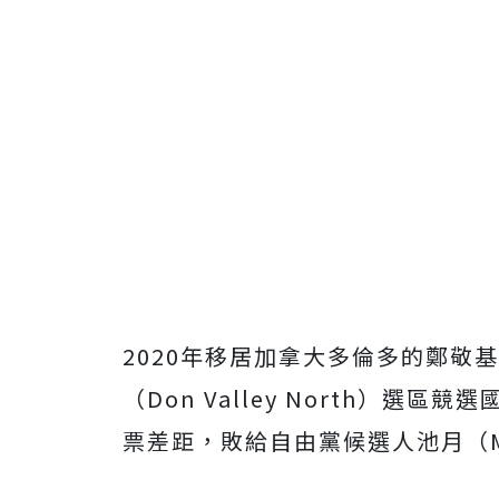
2020年移居加拿大多倫多
的鄭敬基
（Don Valley North）選
票差距，
敗給自由黨候選人池月（Mag