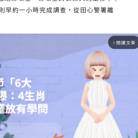
子則早約一小時完成調查，從田心警署離
閱讀文章
arrow_forward_ios