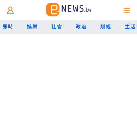
即時
娛樂
社會
政治
財經
生活