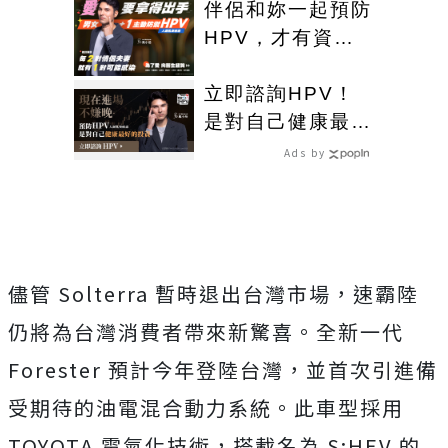
開募
伴侶和妳一起預防
HPV，才有資格
說愛妳！
立即諮詢HPV！
是對自己健康最好
的投資，把握現在
Ads by
不嫌晚！
儘管 Solterra 暫時退出台灣市場，速霸陸
仍將為台灣消費者帶來新驚喜。全新一代
Forester 預計今年登陸台灣，並首次引進備
受期待的油電混合動力系統。此車型採用
TOYOTA 電氣化技術，搭載名為 S:HEV 的