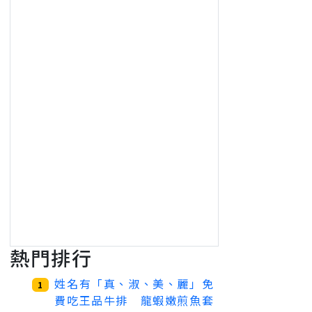
熱門排行
姓名有「真、淑、美、麗」免
1
費吃王品牛排 龍蝦嫩煎魚套