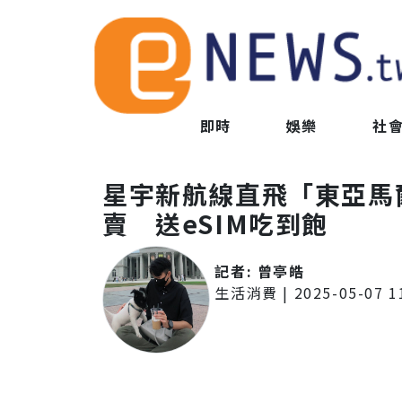
即時
娛樂
社
星宇新航線直飛「東亞馬
賣 送eSIM吃到飽
記者:
曾亭皓
生活消費
|
2025-05-07 1