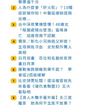
餐價值千元
人為什麼會「肝火旺」？10種
2
症狀報你知！中醫這樣辯證與
治療...
台中深夜驚傳墜樓！48歲女
3
「租屋處陽台墜落」當場身
亡 尪連夜南下認屍
獨家／彰化小兄妹癌父猝逝！
4
生母挨批冷血 女兒駁斥驚人
真相
日月談畫 百位知名藝術家齊
5
畫日月潭
運動後肩膀痛到舉不起？ 學
6
會這2招能緩解
比史詩更壯闊！還沒複習就先
7
來看看《復仇者聯盟3》五大
看點吧
【浪人木雕手番外篇】夫三度
8
離家 她為何不生氣不放棄？