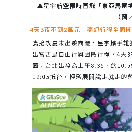
▲星宇航空限時直飛「東亞馬爾
（圖
4天3夜不到2萬元 夢幻行程全面
為搶攻夏末出遊商機，星宇攜手雄
出宮古島自由行與團體行程，4天3夜
面，台北出發為上午8:35，約10:
12:05抵台，輕鬆展開說走就走的