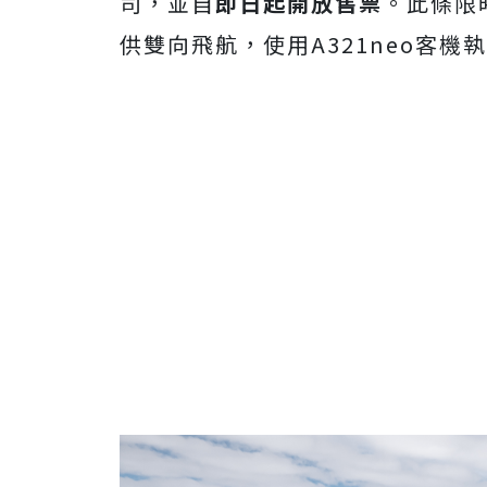
司，並自
即日起開放售票
。此條限
供雙向飛航，使用A321neo客機