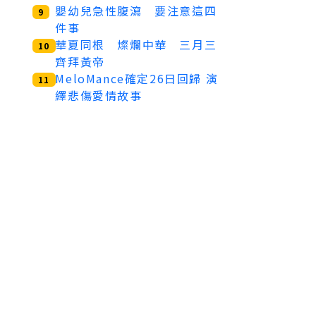
嬰幼兒急性腹瀉 要注意這四
9
件事
華夏同根 燦爛中華 三月三
10
齊拜黃帝
MeloMance確定26日回歸 演
11
繹悲傷愛情故事