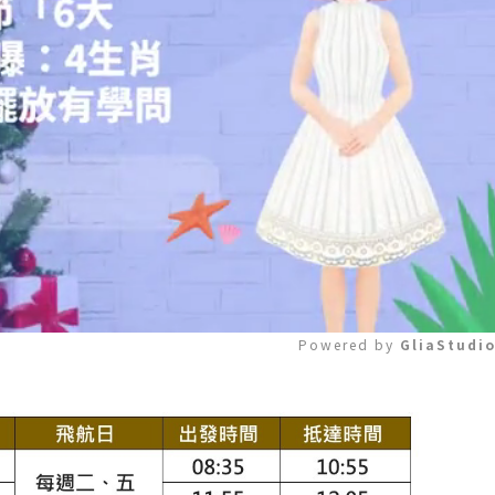
Powered by 
GliaStudi
Mute