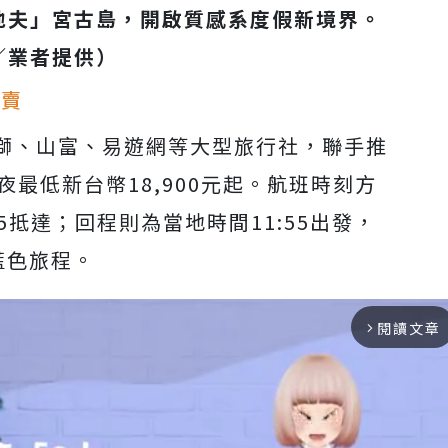
地夫」宮古島，開啟質感系度假新境界。
／業者提供）
開賣
獅、山富、易遊網等大型旅行社，聯手推
最低新台幣18,900元起。航班時刻方
55抵達；回程則為當地時間11:55出發，
藍色旅程。
閱讀文章
arrow_forward_ios