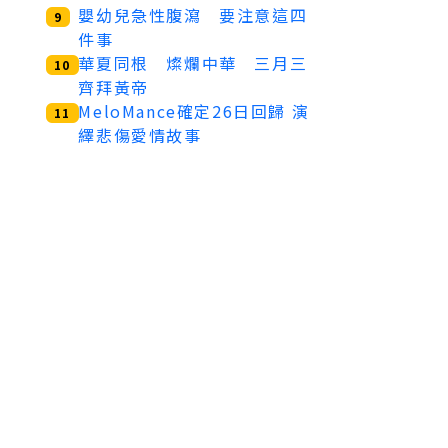
嬰幼兒急性腹瀉 要注意這四
9
件事
華夏同根 燦爛中華 三月三
10
齊拜黃帝
MeloMance確定26日回歸 演
11
繹悲傷愛情故事