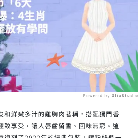
Powered by 
GliaStudi
皮和鮮嫩多汁的雞胸肉著稱，搭配獨門香
Mute
極致享受，讓人唇齒留香、回味無窮。這
復刻了2022年的經典包裝，讓粉絲們一