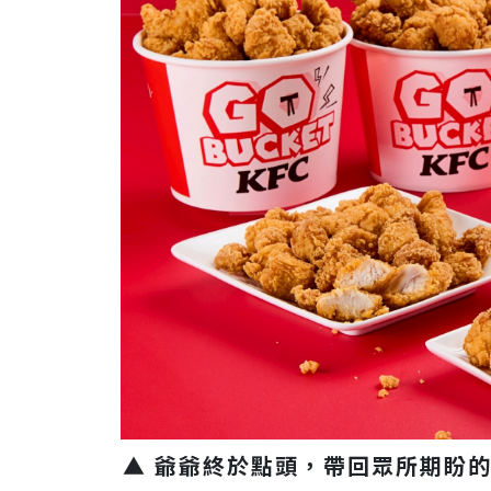
▲ 爺爺終於點頭，帶回眾所期盼