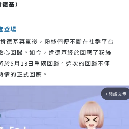
肯德基）
度登場
別肯德基菜單後，粉絲們便不斷在社群平台
點心回歸。如今，肯德基終於回應了粉絲
將於5月13日重磅回歸。這次的回歸不僅
熱情的正式回應。
閱讀文章
arrow_forward_ios