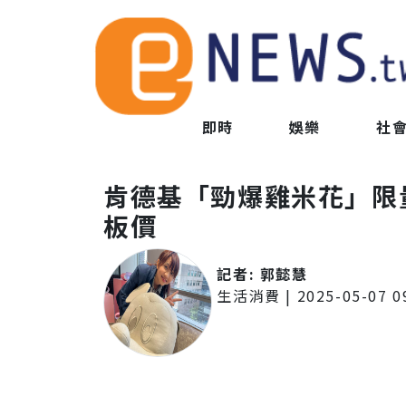
即時
娛樂
社
肯德基「勁爆雞米花」限
板價
記者:
郭懿慧
生活消費
|
2025-05-07 0