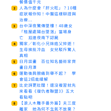
餐價值千元
人為什麼會「肝火旺」？10種
2
症狀報你知！中醫這樣辯證與
治療...
台中深夜驚傳墜樓！48歲女
3
「租屋處陽台墜落」當場身
亡 尪連夜南下認屍
獨家／彰化小兄妹癌父猝逝！
4
生母挨批冷血 女兒駁斥驚人
真相
日月談畫 百位知名藝術家齊
5
畫日月潭
運動後肩膀痛到舉不起？ 學
6
會這2招能緩解
比史詩更壯闊！還沒複習就先
7
來看看《復仇者聯盟3》五大
看點吧
【浪人木雕手番外篇】夫三度
8
離家 她為何不生氣不放棄？