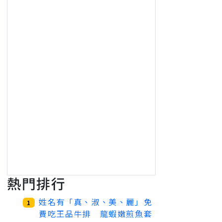
熱門排行
姓名有「真、淑、美、麗」免
1
費吃王品牛排 龍蝦嫩煎魚套