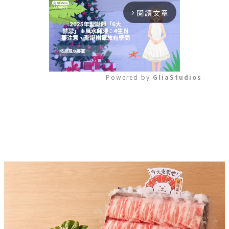
閱讀文章
arrow_forward_ios
Powered by 
GliaStudios
Mute