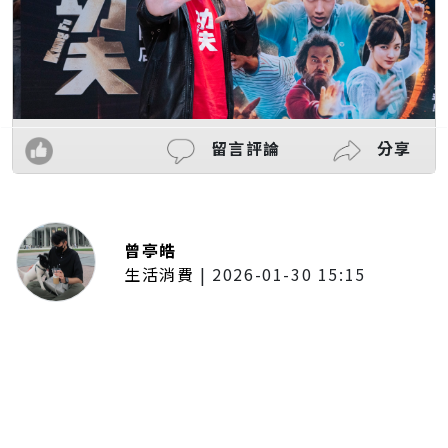
留言評論
分享
曾亭皓
生活消費
|
2026-01-30 15:15
年前採購倒數2週！大賣場優惠火力
全開 滿額9折、送券雙重回饋