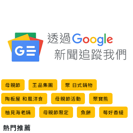
母親節
王品集團
聚 日式鍋物
陶板屋 和風洋食
母親節活動
聚寶熊
柚見海老鍋
母親節限定
魚餅
莓好香緹
熱門推薦