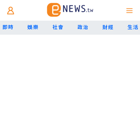
即時
娛樂
社會
政治
財經
生活