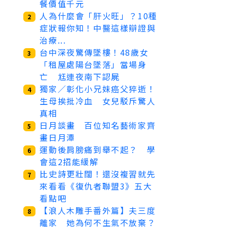
餐價值千元
人為什麼會「肝火旺」？10種
2
症狀報你知！中醫這樣辯證與
治療...
台中深夜驚傳墜樓！48歲女
3
「租屋處陽台墜落」當場身
亡 尪連夜南下認屍
獨家／彰化小兄妹癌父猝逝！
4
生母挨批冷血 女兒駁斥驚人
真相
日月談畫 百位知名藝術家齊
5
畫日月潭
運動後肩膀痛到舉不起？ 學
6
會這2招能緩解
比史詩更壯闊！還沒複習就先
7
來看看《復仇者聯盟3》五大
看點吧
【浪人木雕手番外篇】夫三度
8
離家 她為何不生氣不放棄？