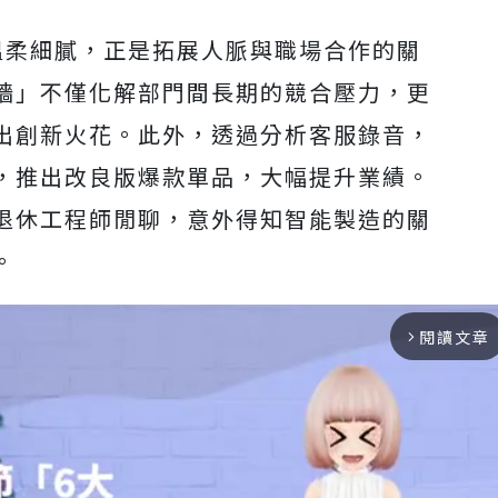
溫柔細膩，正是拓展人脈與職場合作的關
牆」不僅化解部門間長期的競合壓力，更
出創新火花。此外，透過分析客服錄音，
，推出改良版爆款單品，大幅提升業績。
退休工程師閒聊，意外得知智能製造的關
。
閱讀文章
arrow_forward_ios