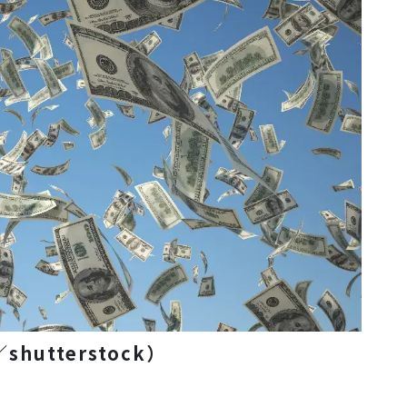
／
shutterstock
）