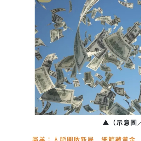
▲
（示意圖
屬羊：人脈開啟新局 細節藏黃金