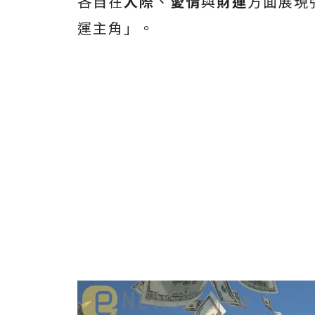
各自在
人際
、
愛情
與
財運
方面展現
運主角」。