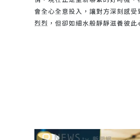
會全心全意投入，讓對方深刻感受
烈烈，但卻如細水般靜靜滋養彼此