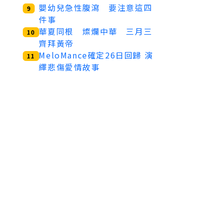
嬰幼兒急性腹瀉 要注意這四
9
件事
華夏同根 燦爛中華 三月三
10
齊拜黃帝
MeloMance確定26日回歸 演
11
繹悲傷愛情故事