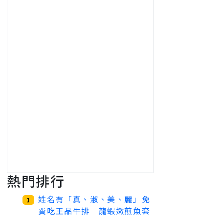
熱門排行
姓名有「真、淑、美、麗」免
1
費吃王品牛排 龍蝦嫩煎魚套