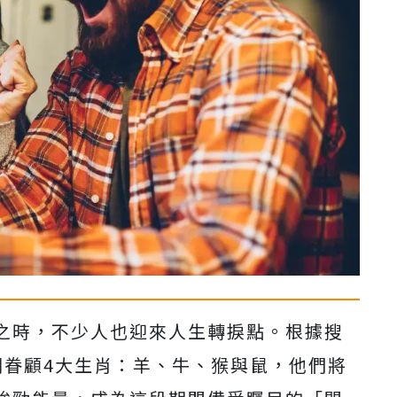
之時，不少人也迎來人生轉捩點。根據搜
別眷顧4大生肖：羊、牛、猴與鼠，他們將