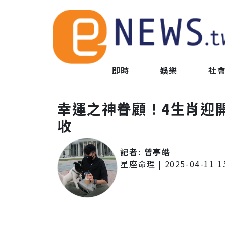
即時
娛樂
社
幸運之神眷顧！4生肖迎
收
記者:
曾亭皓
星座命理
|
2025-04-11 1