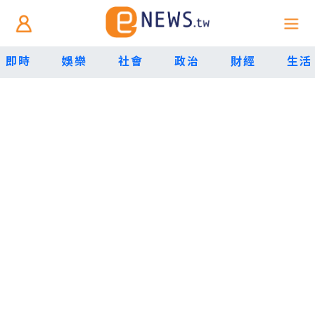
即時
娛樂
社會
政治
財經
生活