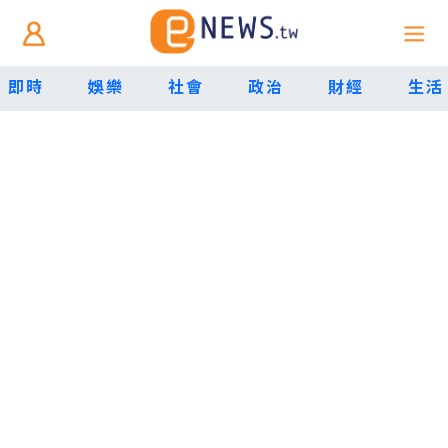
即時
娛樂
社會
政治
財經
生活