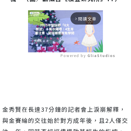
閱讀文章
arrow_forward_ios
Powered by 
GliaStudios
Mute
金秀賢在長達37分鐘的記者會上淚崩解釋，
與金賽綸的交往始於對方成年後，且2人僅交