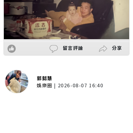
留言評論
分享
郭懿慧
娛樂圈
|
2026-08-07 16:40
啦啦隊女神檸檬、李雅英、李晧禎
體驗水上芭蕾！變成三人打水 表
情逐漸失控