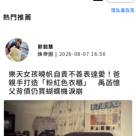
隱私權政策
熱門推薦
郭懿慧
娛樂圈
|
2026-08-07 16:50
樂天女孩曉帆自責不善表達愛！爸
親手打造「粉紅色衣櫃」 禹菡憶
父背債仍買蝴蝶機淚崩