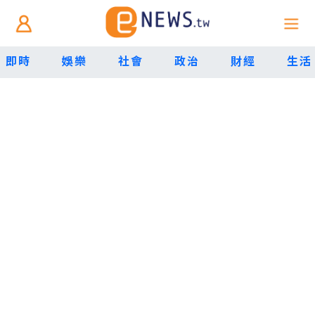
即時
娛樂
社會
政治
財經
生活