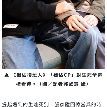
▲ 《獨佔接班人》「獨佔
CP
」對生死學這
樣看待。（圖／記者郭懿慧 攝）
提起遇到的生離死別，張家陞回憶當兵的時