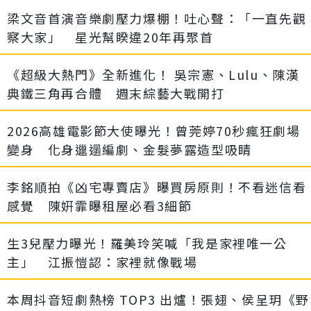
梁文音首演音樂劇壓力爆棚！吐心聲：「一直先觀
察大家」 星光幫睽違20年再聚首
《超級大熱門》全新進化！ 吳宗憲、Lulu、陳漢
典鐵三角再合體 週末綜藝大戰開打
2026高雄電影節大使曝光！曾莞婷70秒瘋狂劇場
變身 化身邋遢編劇、金髮夢露造型吸睛
李銘順拍《凶宅專賣店》曝買房原則！不看迷信看
感覺 陳姸霏曝租屋必看3細節
生3兒壓力曝光！羅美玲笑喊「我是家裡唯一公
主」 江振愷認：家裡就像戰場
本周抖音短劇熱榜 TOP3 出爐！張翅、侯呈玥《野