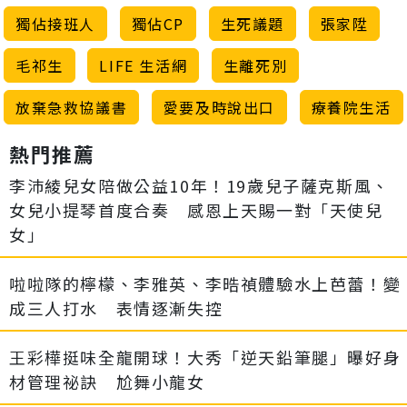
獨佔接班人
獨佔CP
生死議題
張家陞
毛祁生
LIFE 生活網
生離死別
放棄急救協議書
愛要及時說出口
療養院生活
熱門推薦
李沛綾兒女陪做公益10年！19歲兒子薩克斯風、
女兒小提琴首度合奏 感恩上天賜一對「天使兒
女」
啦啦隊的檸檬、李雅英、李晧禎體驗水上芭蕾！變
成三人打水 表情逐漸失控
王彩樺挺味全龍開球！大秀「逆天鉛筆腿」曝好身
材管理祕訣 尬舞小龍女