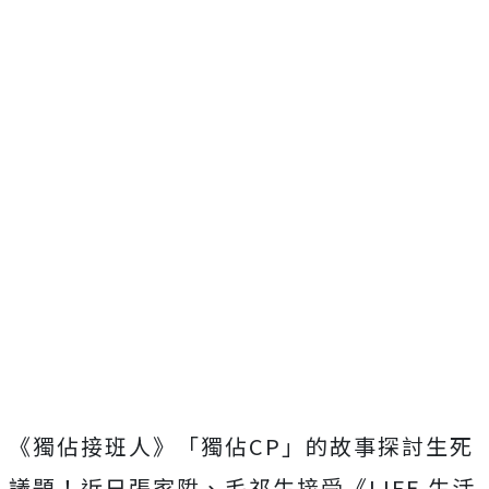
《獨佔接班人》「獨佔
CP
」的故事探討生死
議題！近日張家陞、毛祁生接受《
LIFE
生活