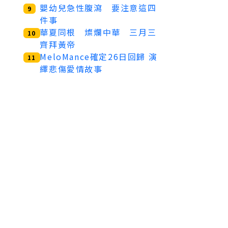
嬰幼兒急性腹瀉 要注意這四
9
件事
華夏同根 燦爛中華 三月三
10
齊拜黃帝
MeloMance確定26日回歸 演
11
繹悲傷愛情故事