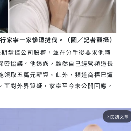
惡行家寧一家慘遭撻伐。（圖／記者翻攝）
長期掌控公司股權，並在分手後要求他轉
保密協議。他透露，雖然自己經營頻道長
能領取五萬元薪資。此外，頻道商標已遭
。面對外界質疑，家寧至今未公開回應，
閱讀文章
arrow_forward_ios