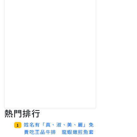
熱門排行
姓名有「真、淑、美、麗」免
1
費吃王品牛排 龍蝦嫩煎魚套