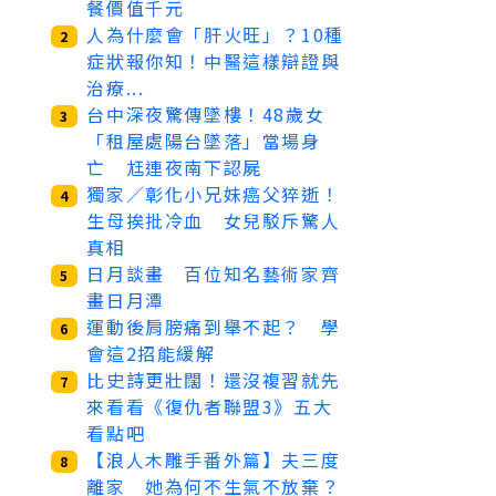
餐價值千元
人為什麼會「肝火旺」？10種
2
症狀報你知！中醫這樣辯證與
治療...
台中深夜驚傳墜樓！48歲女
3
「租屋處陽台墜落」當場身
亡 尪連夜南下認屍
獨家／彰化小兄妹癌父猝逝！
4
生母挨批冷血 女兒駁斥驚人
真相
日月談畫 百位知名藝術家齊
5
畫日月潭
運動後肩膀痛到舉不起？ 學
6
會這2招能緩解
比史詩更壯闊！還沒複習就先
7
來看看《復仇者聯盟3》五大
看點吧
【浪人木雕手番外篇】夫三度
8
離家 她為何不生氣不放棄？