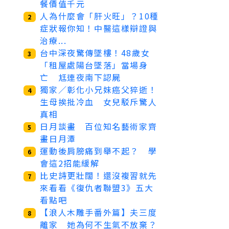
餐價值千元
人為什麼會「肝火旺」？10種
2
症狀報你知！中醫這樣辯證與
治療...
台中深夜驚傳墜樓！48歲女
3
「租屋處陽台墜落」當場身
亡 尪連夜南下認屍
獨家／彰化小兄妹癌父猝逝！
4
生母挨批冷血 女兒駁斥驚人
真相
日月談畫 百位知名藝術家齊
5
畫日月潭
運動後肩膀痛到舉不起？ 學
6
會這2招能緩解
比史詩更壯闊！還沒複習就先
7
來看看《復仇者聯盟3》五大
看點吧
【浪人木雕手番外篇】夫三度
8
離家 她為何不生氣不放棄？