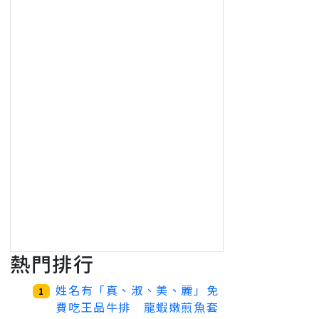
熱門排行
姓名有「真、淑、美、麗」免
1
費吃王品牛排 龍蝦嫩煎魚套