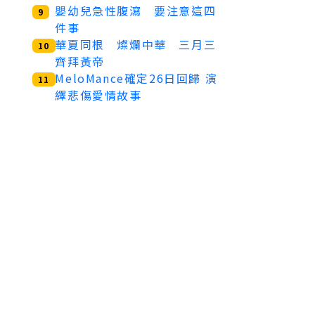
嬰幼兒急性腹瀉 要注意這四
9
件事
華夏同根 燦爛中華 三月三
10
齊拜黃帝
MeloMance確定26日回歸 演
11
繹悲傷愛情故事