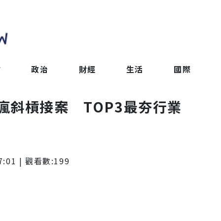
會
政治
財經
生活
國際
瘋斜槓接案 TOP3最夯行業
7:01
| 觀看數:
199