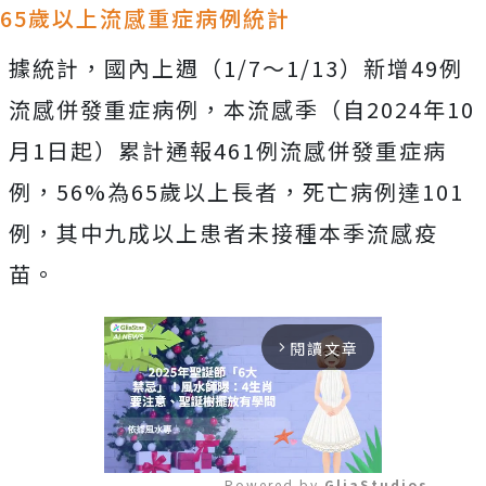
65歲以上流感重症病例統計
據統計，國內上週（1/7～1/13）新增49例
流感併發重症病例，本流感季（自2024年10
月1日起）累計通報461例流感併發重症病
例，56%為65歲以上長者，死亡病例達101
例，其中九成以上患者未接種本季流感疫
苗。
閱讀文章
arrow_forward_ios
Powered by 
GliaStudios