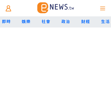
即時
娛樂
社會
政治
財經
生活