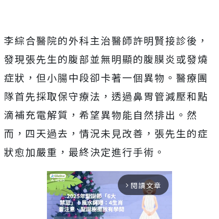
李綜合醫院的外科主治醫師許明賢接診後，
發現張先生的腹部並無明顯的腹膜炎或發燒
症狀，但小腸中段卻卡著一個異物。醫療團
隊首先採取保守療法，透過鼻胃管減壓和點
滴補充電解質，希望異物能自然排出。然
而，四天過去，情況未見改善，張先生的症
狀愈加嚴重，最終決定進行手術。
閱讀文章
arrow_forward_ios