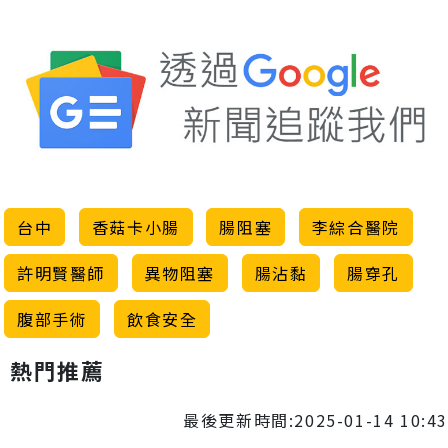
台中
香菇卡小腸
腸阻塞
李綜合醫院
許明賢醫師
異物阻塞
腸沾黏
腸穿孔
腹部手術
飲食安全
熱門推薦
最後更新時間:2025-01-14 10:43