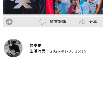
留言評論
分享
曾亭皓
生活消費
|
2026-01-30 15:15
年前採購倒數2週！大賣場優惠火力
全開 滿額9折、送券雙重回饋