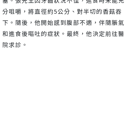
塞。張先生因牙齒狀況不佳，進食時未能充
分咀嚼，將直徑約5公分、對半切的香菇吞
下。隨後，他開始感到腹部不適，伴隨脹氣
和進食後嘔吐的症狀。最終，他決定前往醫
院求診。