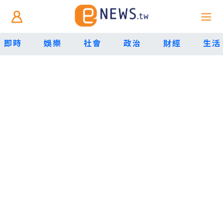
即時
娛樂
社會
政治
財經
生活