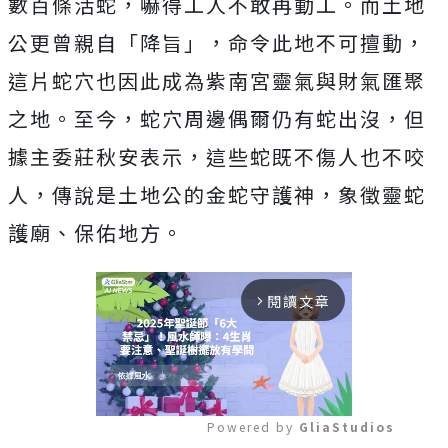
數百條活蛇，嚇得工人不敢再動工。而土地
公更曾親自「降旨」，命令此地不可擅動，
這片蛇穴也因此成為紫南宮靈氣與財氣匯聚
之地。至今，蛇穴周邊偶爾仍有蛇出沒，但
據主委莊秋安表示，這些蛇既不傷人也不咬
人，傳說是土地公的金蛇守護神，象徵靈蛇
護廟、保佑地方。
閱讀文章
arrow_forward_ios
Powered by 
GliaStudios