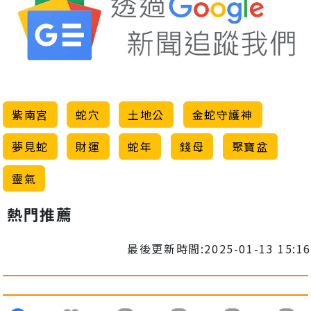
紫南宮
蛇穴
土地公
金蛇守護神
夢見蛇
財運
蛇年
錢母
聚寶盆
靈氣
熱門推薦
最後更新時間:2025-01-13 15:16