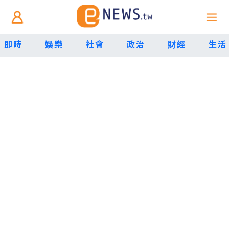
即時
娛樂
社會
政治
財經
生活