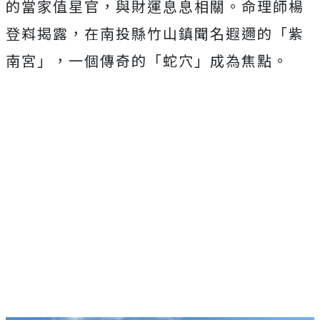
的當家值星官，與財運息息相關。命理師楊
登嵙揭露，在南投縣竹山鎮聞名遐邇的「紫
南宮」，一個傳奇的「蛇穴」成為焦點。