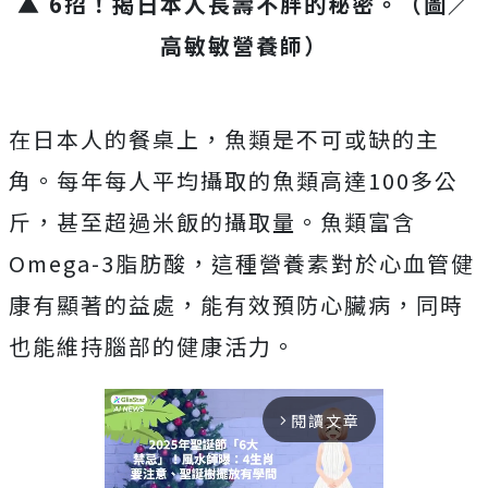
▲ 6招！揭日本人長壽不胖的秘密。（圖／
高敏敏營養師）
在日本人的餐桌上，魚類是不可或缺的主
角。每年每人平均攝取的魚類高達100多公
斤，甚至超過米飯的攝取量。魚類富含
Omega-3脂肪酸，這種營養素對於心血管健
康有顯著的益處，能有效預防心臟病，同時
也能維持腦部的健康活力。
閱讀文章
arrow_forward_ios