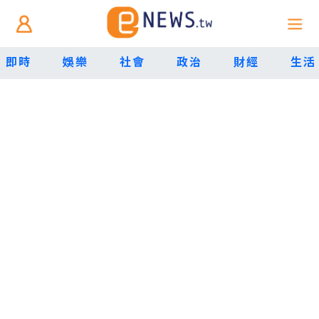
即時
娛樂
社會
政治
財經
生活