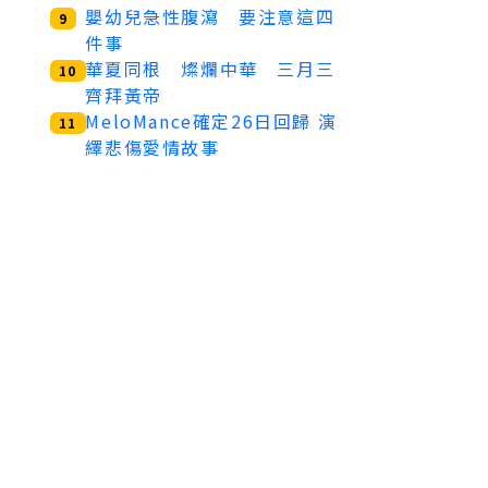
嬰幼兒急性腹瀉 要注意這四
9
件事
華夏同根 燦爛中華 三月三
10
齊拜黃帝
MeloMance確定26日回歸 演
11
繹悲傷愛情故事