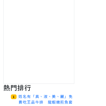
熱門排行
姓名有「真、淑、美、麗」免
1
費吃王品牛排 龍蝦嫩煎魚套