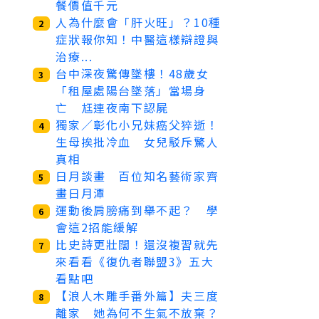
餐價值千元
人為什麼會「肝火旺」？10種
2
症狀報你知！中醫這樣辯證與
治療...
台中深夜驚傳墜樓！48歲女
3
「租屋處陽台墜落」當場身
亡 尪連夜南下認屍
獨家／彰化小兄妹癌父猝逝！
4
生母挨批冷血 女兒駁斥驚人
真相
日月談畫 百位知名藝術家齊
5
畫日月潭
運動後肩膀痛到舉不起？ 學
6
會這2招能緩解
比史詩更壯闊！還沒複習就先
7
來看看《復仇者聯盟3》五大
看點吧
【浪人木雕手番外篇】夫三度
8
離家 她為何不生氣不放棄？