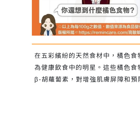
在五彩繽紛的天然食材中，橘色食
為健康飲食中的明星。這些橘色食
β-胡蘿蔔素，對增強肌膚屏障和