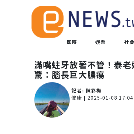
即時
娛樂
社
滿嘴蛀牙放著不管！泰老
驚：腦長巨大膿瘍
記者:
陳彩梅
健康
|
2025-01-08 17:04