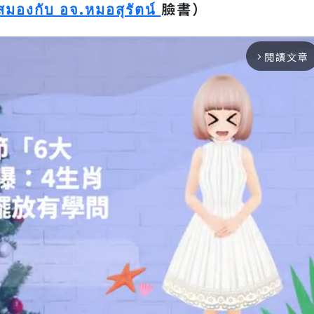
มองกับ อจ.หมอสุรัตน์
臉書）
閱讀文章
arrow_forward_ios