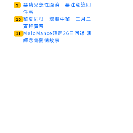
嬰幼兒急性腹瀉 要注意這四
9
件事
華夏同根 燦爛中華 三月三
10
齊拜黃帝
MeloMance確定26日回歸 演
11
繹悲傷愛情故事