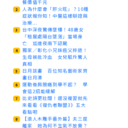
餐價值千元
人為什麼會「肝火旺」？10種
2
症狀報你知！中醫這樣辯證與
治療...
台中深夜驚傳墜樓！48歲女
3
「租屋處陽台墜落」當場身
亡 尪連夜南下認屍
獨家／彰化小兄妹癌父猝逝！
4
生母挨批冷血 女兒駁斥驚人
真相
日月談畫 百位知名藝術家齊
5
畫日月潭
運動後肩膀痛到舉不起？ 學
6
會這2招能緩解
比史詩更壯闊！還沒複習就先
7
來看看《復仇者聯盟3》五大
看點吧
【浪人木雕手番外篇】夫三度
8
離家 她為何不生氣不放棄？