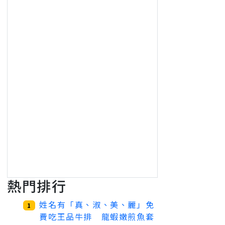
熱門排行
姓名有「真、淑、美、麗」免
1
費吃王品牛排 龍蝦嫩煎魚套