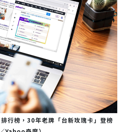
」
排行榜，
30
年老牌「台新玫瑰卡」登榜
／Yahoo奇摩）