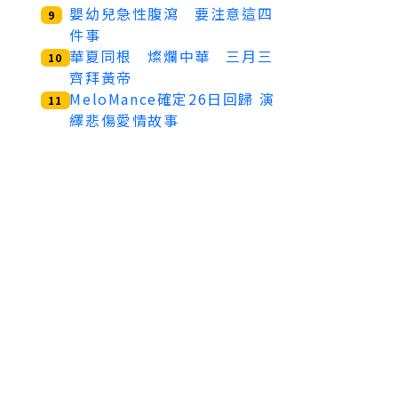
嬰幼兒急性腹瀉 要注意這四
9
件事
華夏同根 燦爛中華 三月三
10
齊拜黃帝
MeloMance確定26日回歸 演
11
繹悲傷愛情故事