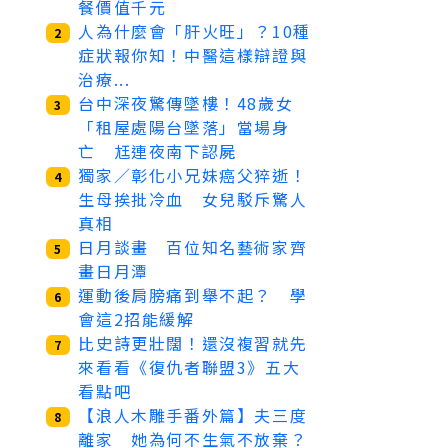
餐價值千元
人為什麼會「肝火旺」？10種
2
症狀報你知！中醫這樣辯證與
治療...
台中深夜驚傳墜樓！48歲女
3
「租屋處陽台墜落」當場身
亡 尪連夜南下認屍
獨家／彰化小兄妹癌父猝逝！
4
生母挨批冷血 女兒駁斥驚人
真相
日月談畫 百位知名藝術家齊
5
畫日月潭
運動後肩膀痛到舉不起？ 學
6
會這2招能緩解
比史詩更壯闊！還沒複習就先
7
來看看《復仇者聯盟3》五大
看點吧
【浪人木雕手番外篇】夫三度
8
離家 她為何不生氣不放棄？