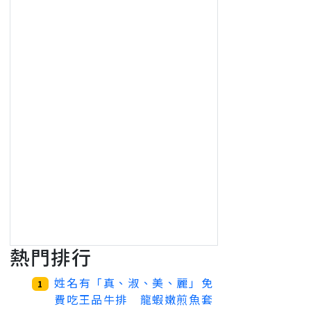
熱門排行
姓名有「真、淑、美、麗」免
1
費吃王品牛排 龍蝦嫩煎魚套