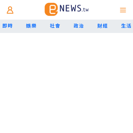
即時
娛樂
社會
政治
財經
生活