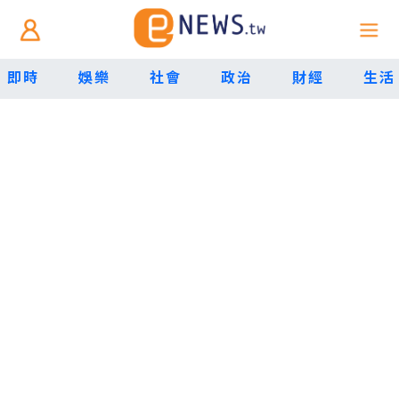
即時
娛樂
社會
政治
財經
生活