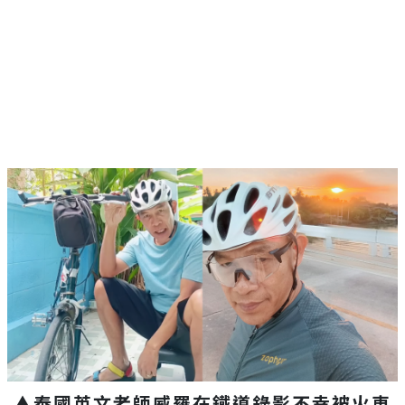
▲泰國英文老師威羅在鐵道錄影不幸被火車