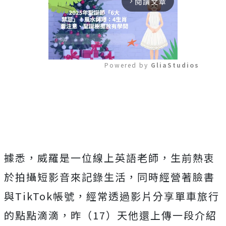
閱讀文章
arrow_forward_ios
Powered by 
GliaStudios
Mute
據悉，威羅是一位線上英語老師，生前熱衷
於拍攝短影音來記錄生活，同時經營著臉書
與TikTok帳號，經常透過影片分享單車旅行
的點點滴滴，昨（17）天他還上傳一段介紹