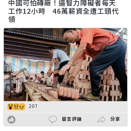
中國可怕磚廠！逼智力障礙者每天
工作12小時 46萬薪資全遭工頭代
領
207
留言評論
分享