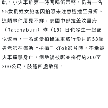
軌，小火車雖第一時間鳴笛示警，仍有一名
55歲劉姓女旅客因拍照未注意遭撞至骨折。
這類事件屢見不鮮，
泰國中部拉差汶里府
（Ratchaburi）昨（18）日也發生一起類
似憾事，一名熱愛拍攝單車旅行影片的53歲
男老師在鐵軌上拍攝TikTok影片時，不幸被
火車撞擊身亡，倒地後
被輾並
拖行約200至
300公尺，肢體四處散落。