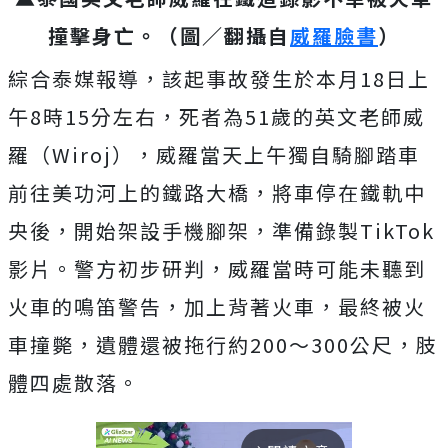
撞擊身亡。（圖／翻攝自
威羅臉書
）
綜合泰媒報導，該起事故發生於本月18日上
午8時15分左右，死者為51歲的英文老師威
羅（Wiroj），威羅當天上午獨自騎腳踏車
前往美功河上的鐵路大橋，將車停在鐵軌中
央後，開始架設手機腳架，準備錄製TikTok
影片。警方初步研判，
威羅當時可能未聽到
火車的鳴笛警告，加上背著火車，最終被火
車撞斃，遺體還被拖行約200～300公尺，
肢
體四處散落。