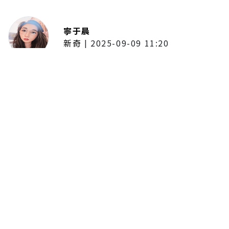
寧于晨
新奇
|
2025-09-09 11:20
東京陷蟑螂惡夢！美洲蟑螂體型
大、食量驚人 「單性繁殖」恐釀
全面爆發