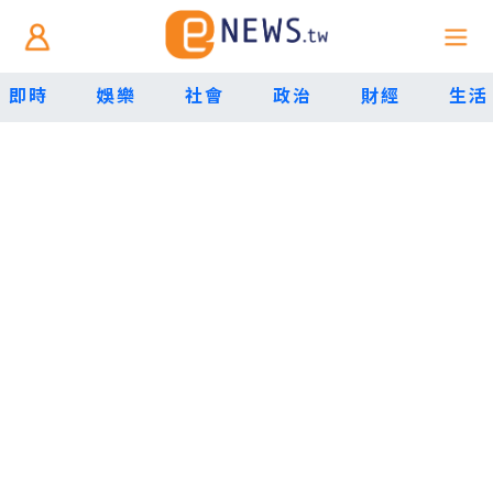
即時
娛樂
社會
政治
財經
生活