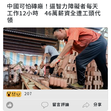
中國可怕磚廠！逼智力障礙者每天
工作12小時 46萬薪資全遭工頭代
領
207
留言評論
分享