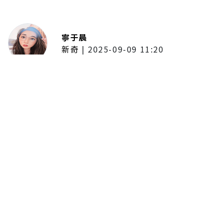
寧于晨
新奇
|
2025-09-09 11:20
東京陷蟑螂惡夢！美洲蟑螂體型
大、食量驚人 「單性繁殖」恐釀
全面爆發