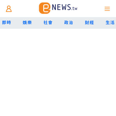
即時
娛樂
社會
政治
財經
生活