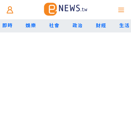
即時
娛樂
社會
政治
財經
生活