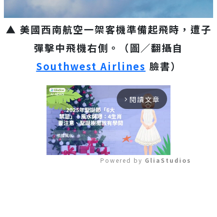
▲ 美國西南航空一架客機準備起飛時，遭子
彈擊中飛機右側。（圖／翻攝自
Southwest Airlines
臉書）
閱讀文章
arrow_forward_ios
Powered by 
GliaStudios
Mute