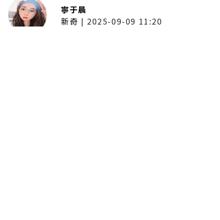
寧于晨
新奇
|
2025-09-09 11:20
東京陷蟑螂惡夢！美洲蟑螂體型
大、食量驚人 「單性繁殖」恐釀
全面爆發