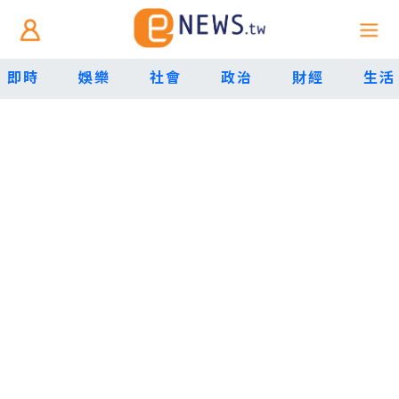
即時
娛樂
社會
政治
財經
生活