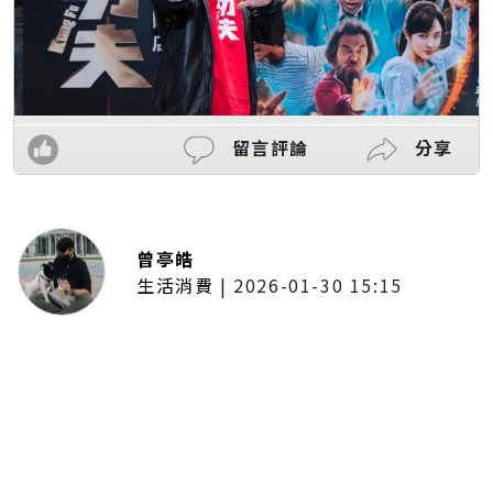
留言評論
分享
曾亭皓
生活消費
|
2026-01-30 15:15
年前採購倒數2週！大賣場優惠火力
全開 滿額9折、送券雙重回饋