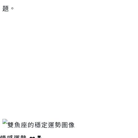
題。
情感運勢 ❤️💑