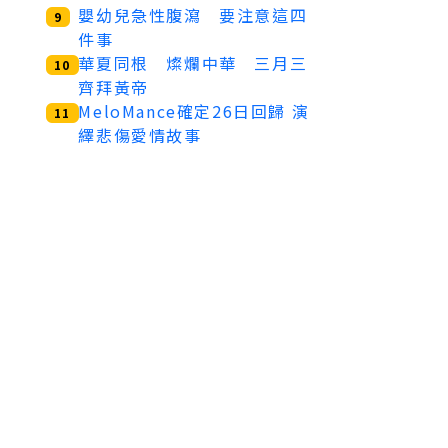
嬰幼兒急性腹瀉 要注意這四
9
件事
華夏同根 燦爛中華 三月三
10
齊拜黃帝
MeloMance確定26日回歸 演
11
繹悲傷愛情故事