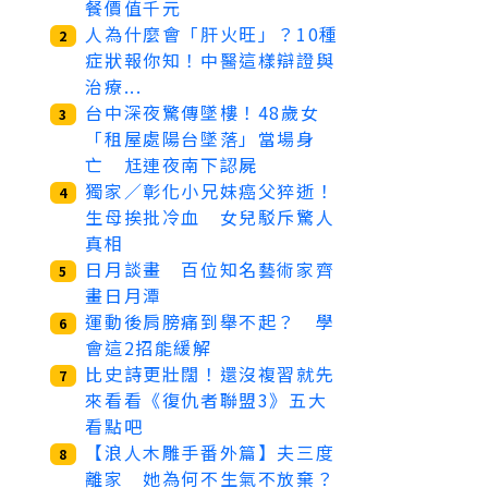
餐價值千元
人為什麼會「肝火旺」？10種
2
症狀報你知！中醫這樣辯證與
治療...
台中深夜驚傳墜樓！48歲女
3
「租屋處陽台墜落」當場身
亡 尪連夜南下認屍
獨家／彰化小兄妹癌父猝逝！
4
生母挨批冷血 女兒駁斥驚人
真相
日月談畫 百位知名藝術家齊
5
畫日月潭
運動後肩膀痛到舉不起？ 學
6
會這2招能緩解
比史詩更壯闊！還沒複習就先
7
來看看《復仇者聯盟3》五大
看點吧
【浪人木雕手番外篇】夫三度
8
離家 她為何不生氣不放棄？