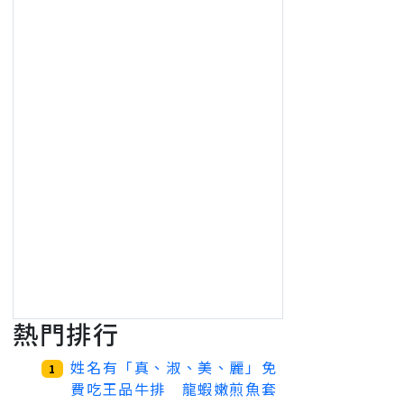
熱門排行
姓名有「真、淑、美、麗」免
1
費吃王品牛排 龍蝦嫩煎魚套