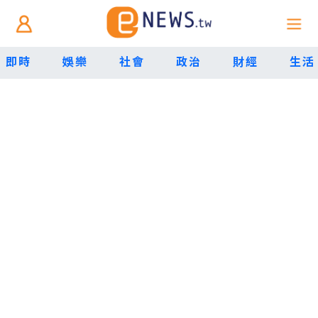
即時
娛樂
社會
政治
財經
生活