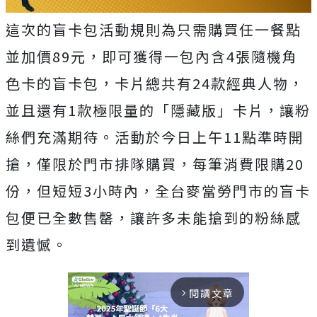
這次的盲卡包活動規則為只需購買任一餐點
並加價89元，即可獲得一包內含4張隨機角
色卡的盲卡包，卡片總共有24款經典人物，
並且還有1款極限量的「隱藏版」卡片，讓粉
絲們充滿期待。活動於今日上午11點準時開
搶，僅限於門市排隊購買，每筆消費限購20
份，但短短3小時內，全台麥當勞門市的盲卡
包便已全數售罄，讓許多未能搶到的粉絲感
到遺憾。
閱讀文章
arrow_forward_ios