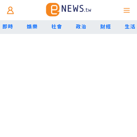
即時
娛樂
社會
政治
財經
生活