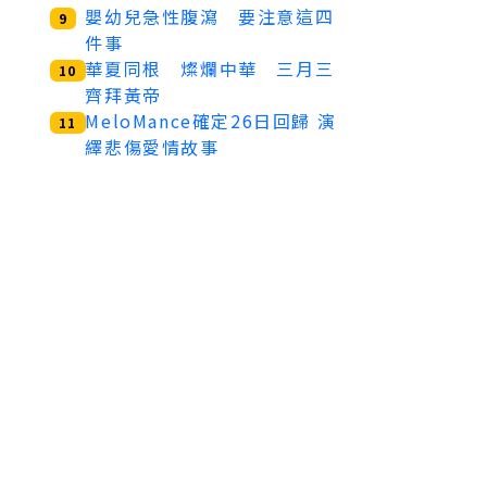
嬰幼兒急性腹瀉 要注意這四
9
件事
華夏同根 燦爛中華 三月三
10
齊拜黃帝
MeloMance確定26日回歸 演
11
繹悲傷愛情故事