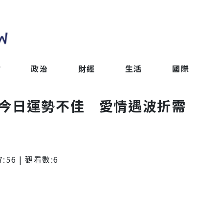
會
政治
財經
生活
國際
雙魚座今日運勢不佳 愛情遇波折需
7:56
| 觀看數:
6