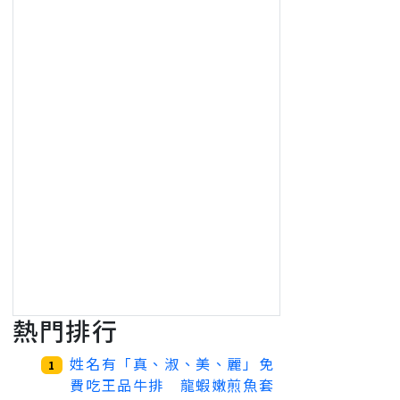
熱門排行
姓名有「真、淑、美、麗」免
1
費吃王品牛排 龍蝦嫩煎魚套