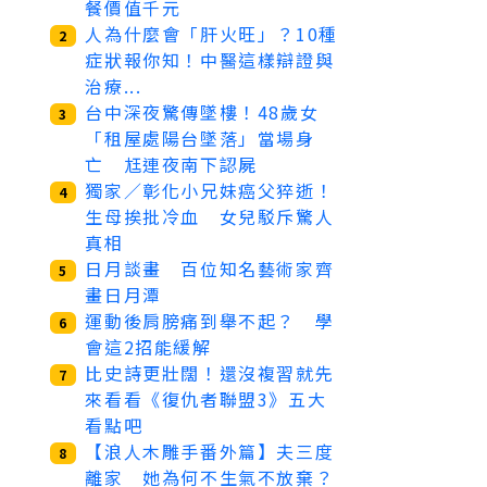
餐價值千元
人為什麼會「肝火旺」？10種
2
症狀報你知！中醫這樣辯證與
治療...
台中深夜驚傳墜樓！48歲女
3
「租屋處陽台墜落」當場身
亡 尪連夜南下認屍
獨家／彰化小兄妹癌父猝逝！
4
生母挨批冷血 女兒駁斥驚人
真相
日月談畫 百位知名藝術家齊
5
畫日月潭
運動後肩膀痛到舉不起？ 學
6
會這2招能緩解
比史詩更壯闊！還沒複習就先
7
來看看《復仇者聯盟3》五大
看點吧
【浪人木雕手番外篇】夫三度
8
離家 她為何不生氣不放棄？