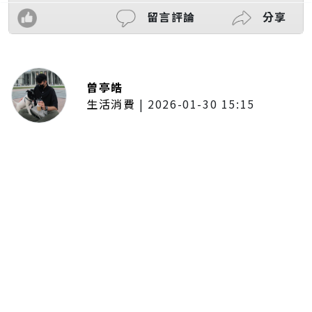
留言評論
分享
曾亭皓
生活消費
|
2026-01-30 15:15
年前採購倒數2週！大賣場優惠火力
全開 滿額9折、送券雙重回饋