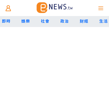
即時
娛樂
社會
政治
財經
生活