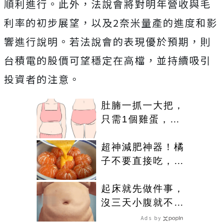
順利進行。此外，法說會將對明年營收與毛
利率的初步展望，以及2奈米量產的進度和影
響進行說明。若法說會的表現優於預期，則
台積電的股價可望穩定在高檔，並持續吸引
投資者的注意。
肚腩一抓一大把，
只需1個雞蛋，用
一個瘦一個
超神減肥神器！橘
子不要直接吃，加
點這個！體重天天
下降
起床就先做件事，
沒三天小腹就不見
了! 肚子一天天變
Ads by