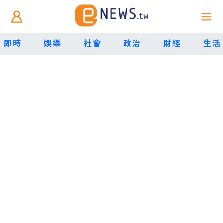
即時
娛樂
社會
政治
財經
生活