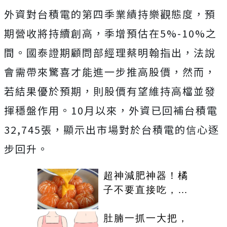
外資對台積電的第四季業績持樂觀態度，預
期營收將持續創高，季增預估在5%-10%之
間。國泰證期顧問部經理蔡明翰指出，法說
會需帶來驚喜才能進一步推高股價，然而，
若結果優於預期，則股價有望維持高檔並發
揮穩盤作用。10月以來，外資已回補台積電
32,745張，顯示出市場對於台積電的信心逐
步回升。
超神減肥神器！橘
子不要直接吃，加
點這個！體重天天
下降
肚腩一抓一大把，