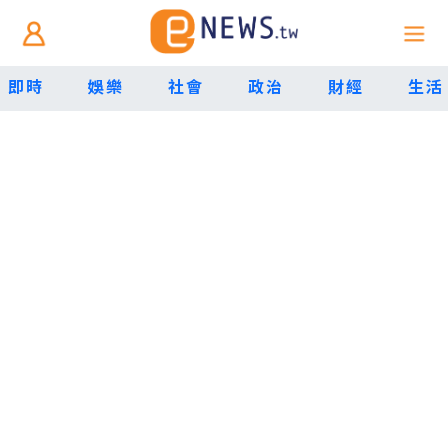
即時
娛樂
社會
政治
財經
生活