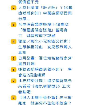
餐價值千元
人為什麼會「肝火旺」？10種
2
症狀報你知！中醫這樣辯證與
治療...
台中深夜驚傳墜樓！48歲女
3
「租屋處陽台墜落」當場身
亡 尪連夜南下認屍
獨家／彰化小兄妹癌父猝逝！
4
生母挨批冷血 女兒駁斥驚人
真相
日月談畫 百位知名藝術家齊
5
畫日月潭
運動後肩膀痛到舉不起？ 學
6
會這2招能緩解
比史詩更壯闊！還沒複習就先
7
來看看《復仇者聯盟3》五大
看點吧
【浪人木雕手番外篇】夫三度
8
離家 她為何不生氣不放棄？