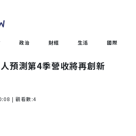
會
政治
財經
生活
國際
！法人預測第4季營收將再創新
0:08
| 觀看數:
4