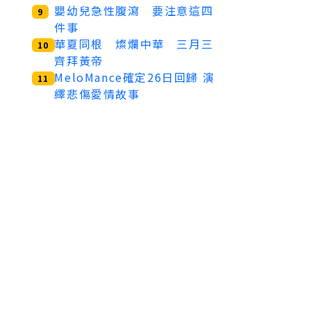
嬰幼兒急性腹瀉 要注意這四
9
件事
華夏同根 燦爛中華 三月三
10
齊拜黃帝
MeloMance確定26日回歸 演
11
繹悲傷愛情故事