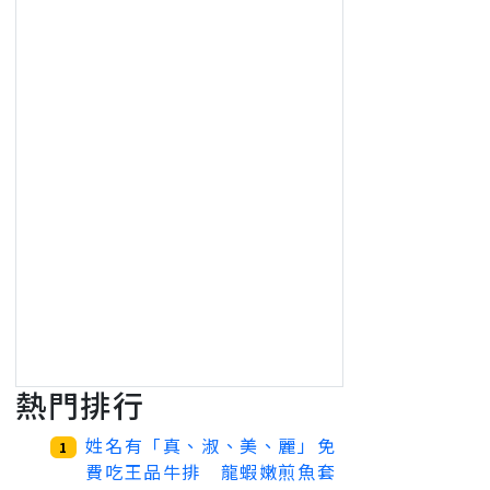
熱門排行
姓名有「真、淑、美、麗」免
1
費吃王品牛排 龍蝦嫩煎魚套