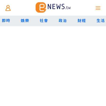
即時
娛樂
社會
政治
財經
生活