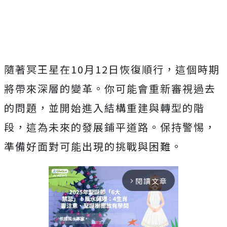
隨著冥王星在10月12日恢復順行，這個時期
將帶來深層的變革。你可能會重新審視過去
的問題，並開始進入結構重建與轉型的階
段，這為未來的發展鋪平道路。保持警惕，
準備好面對可能出現的挑戰與困難。
閱讀文章
arrow_forward_ios