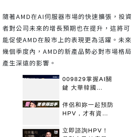
隨著AMD在AI伺服器市場的快速擴張，投資
者對公司未來的增長預期也在提升，這將可
能促使AMD在股市上的表現更為活躍。未來
幾個季度內，AMD的新產品勢必對市場格局
產生深遠的影響。
009829掌握AI關
鍵 大華韓國
KOSPI 50今強勢
開募
伴侶和妳一起預防
HPV，才有資格
說愛妳！
立即諮詢HPV！