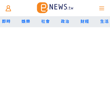
即時
娛樂
社會
政治
財經
生活