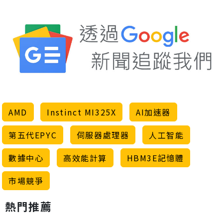
AMD
Instinct MI325X
AI加速器
第五代EPYC
伺服器處理器
人工智能
數據中心
高效能計算
HBM3E記憶體
市場競爭
熱門推薦