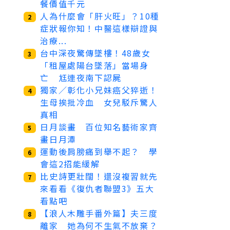
餐價值千元
人為什麼會「肝火旺」？10種
2
症狀報你知！中醫這樣辯證與
治療...
台中深夜驚傳墜樓！48歲女
3
「租屋處陽台墜落」當場身
亡 尪連夜南下認屍
獨家／彰化小兄妹癌父猝逝！
4
生母挨批冷血 女兒駁斥驚人
真相
日月談畫 百位知名藝術家齊
5
畫日月潭
運動後肩膀痛到舉不起？ 學
6
會這2招能緩解
比史詩更壯闊！還沒複習就先
7
來看看《復仇者聯盟3》五大
看點吧
【浪人木雕手番外篇】夫三度
8
離家 她為何不生氣不放棄？