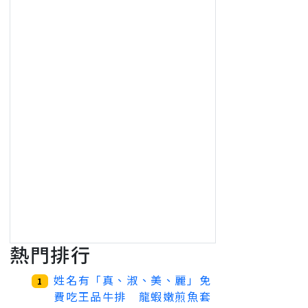
熱門排行
姓名有「真、淑、美、麗」免
1
費吃王品牛排 龍蝦嫩煎魚套