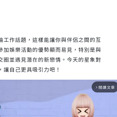
論工作話題，這樣能讓你與伴侶之間的互
參加娛樂活動的優勢顯而易見，特別是與
交圈並遇見潛在的新戀情。今天的星象對
，讓自己更具吸引力吧！
閱讀文章
arrow_forward_ios