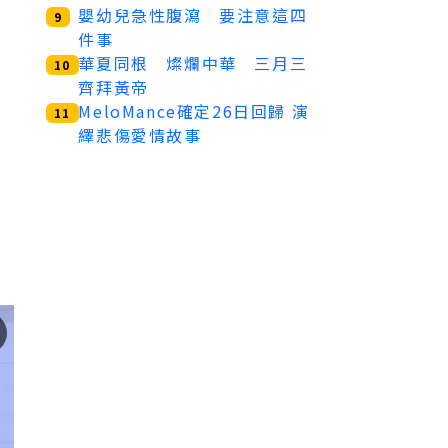
嬰幼兒急性腹瀉 要注意這四
9
件事
華夏同根 燦爛中華 三月三
10
齊拜黃帝
MeloMance確定26日回歸 演
11
繹悲傷愛情故事