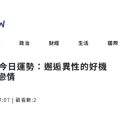
會
政治
財經
生活
國際
獅子座今日運勢：邂逅異性的好機
戀情
7:07
| 觀看數:
2