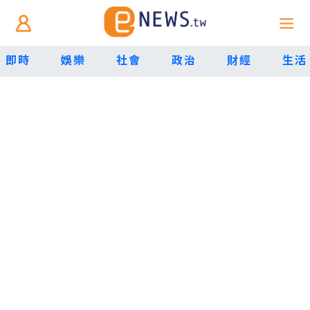
即時
娛樂
社會
政治
財經
生活