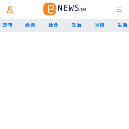
即時
娛樂
社會
政治
財經
生活