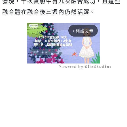
發現，十次實驗中有九次融合成功，且這些
融合體在融合後三週內仍然活躍。
閱讀文章
arrow_forward_ios
Powered by 
GliaStudios
Mute