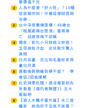
餐價值千元
人為什麼會「肝火旺」？10種
2
症狀報你知！中醫這樣辯證與
治療...
台中深夜驚傳墜樓！48歲女
3
「租屋處陽台墜落」當場身
亡 尪連夜南下認屍
獨家／彰化小兄妹癌父猝逝！
4
生母挨批冷血 女兒駁斥驚人
真相
日月談畫 百位知名藝術家齊
5
畫日月潭
運動後肩膀痛到舉不起？ 學
6
會這2招能緩解
比史詩更壯闊！還沒複習就先
7
來看看《復仇者聯盟3》五大
看點吧
【浪人木雕手番外篇】夫三度
8
離家 她為何不生氣不放棄？