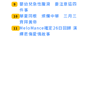
嬰幼兒急性腹瀉 要注意這四
9
件事
華夏同根 燦爛中華 三月三
10
齊拜黃帝
MeloMance確定26日回歸 演
11
繹悲傷愛情故事