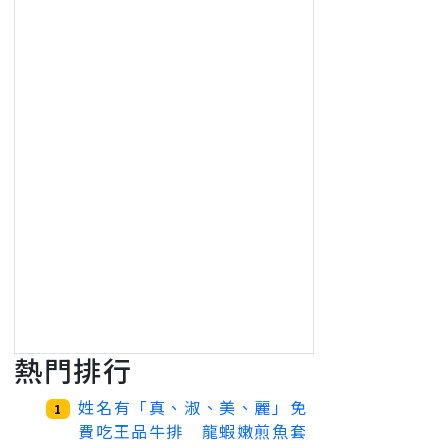
熱門排行
姓名有「真、淑、美、麗」免
1
費吃王品牛排 龍蝦嫩煎魚套