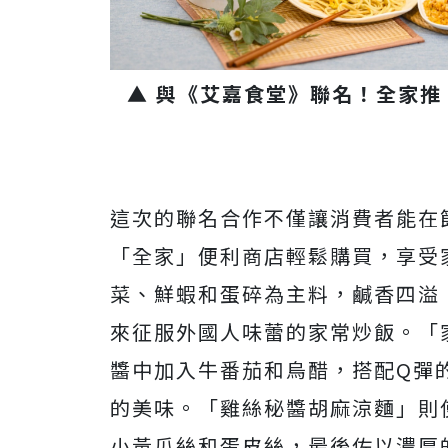
▲ 與《艾嘉食堂》聯名！全家推
這次的聯名合作不僅讓消費者能在
「全家」便利商店輕鬆購買，享受
菜、鮮蝦和蛋碎為主料，鹹香四溢
來征服外國人味蕾的家常炒飯。「
醬中加入牛番茄和烏醋，搭配Q彈
的美味。「雞絲秘醬胡麻涼麵」則
小黃瓜絲和蛋皮絲，最後佐以濃厚