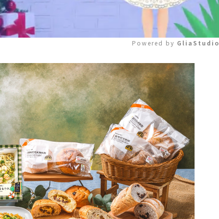
Powered by 
GliaStudi
Mute