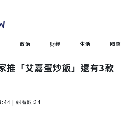
會
政治
財經
生活
國際
家推「艾嘉蛋炒飯」還有3款
3:44
| 觀看數:
34