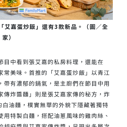
「艾嘉蛋炒飯」還有3款新品。（圖／全
家）
節目中看到張艾嘉的私房料理，還能在
家常美味。首推的「艾嘉蛋炒飯」以青江
，帶有濃郁的鍋氣，是主廚們在節目中用
家傳炸醬麵」則是張艾嘉家傳的秘方，炸
的白油麵，樸實無華的外貌下隱藏著獨特
使用特製白麵，搭配油蔥風味的雞肉絲、
的胡麻醬與艾嘉家傳炸醬，呈現出多層次