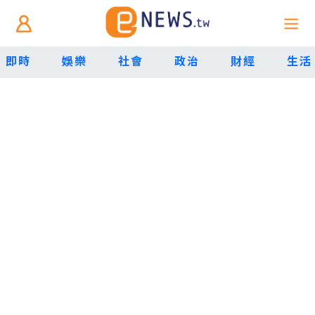
即時
娛樂
社會
政治
財經
生活