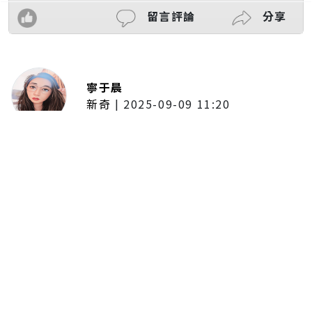
留言評論
分享
寧于晨
新奇
|
2025-09-09 11:20
東京陷蟑螂惡夢！美洲蟑螂體型
大、食量驚人 「單性繁殖」恐釀
全面爆發