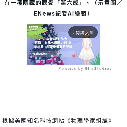
有一種隱藏的聽覺「第六感」。（示意圖／
ENews記者AI繪製）
閱讀文章
arrow_forward_ios
Powered by 
GliaStudios
Mute
根據美國知名科技網站《物理學家組織》